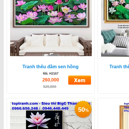
Tranh thêu đầm sen hồng
Tranh th
Mã: H2167
260,000
520,000
50
%