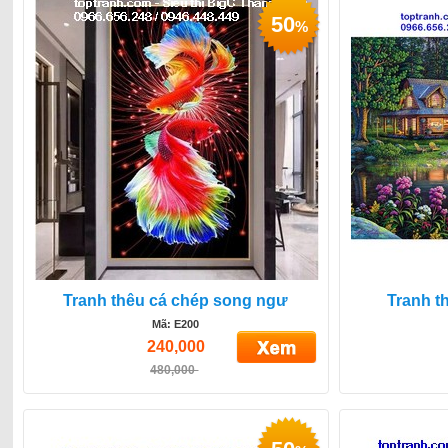
50
%
Tranh thêu cá chép song ngư
Tranh t
Mã: E200
240,000
480,000