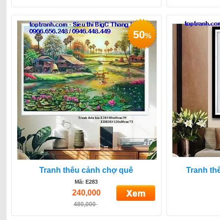
50
%
Tranh thêu cảnh chợ quê
Tranh th
Mã: E283
240,000
480,000