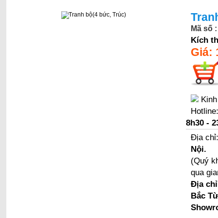
Tran
Mã số 
Kích t
Giá:
Kinh
Hotline
8h30 - 2
Địa chỉ
Nội.
(Quý kh
qua gia
Địa ch
Bắc Từ
Showro