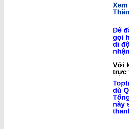
Xem 
Thăn
Để đ
gọi 
di đ
nhận
Với 
trực 
Topt
dù Q
Tổng
này 
than