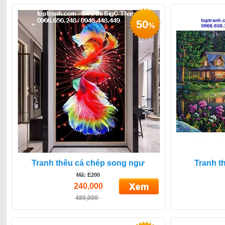
50
%
Tranh thêu cá chép song ngư
Tranh t
Mã: E200
240,000
480,000