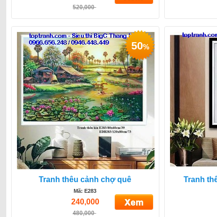
520,000
50
%
Tranh thêu cảnh chợ quê
Tranh th
Mã: E283
240,000
480,000