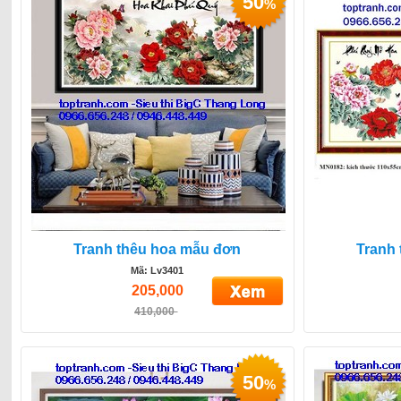
50
%
Tranh thêu hoa mẫu đơn
Tranh
Mã: Lv3401
205,000
410,000
50
%