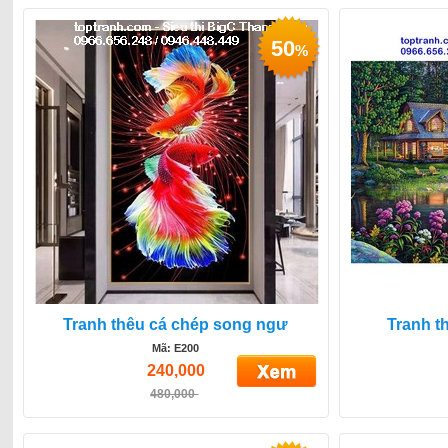
50
%
Tranh thêu cá chép song ngư
Tranh t
Mã: E200
240,000
480,000