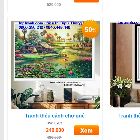
520,000
50
%
Tranh thêu cảnh chợ quê
Tranh th
Mã: E283
240,000
480,000