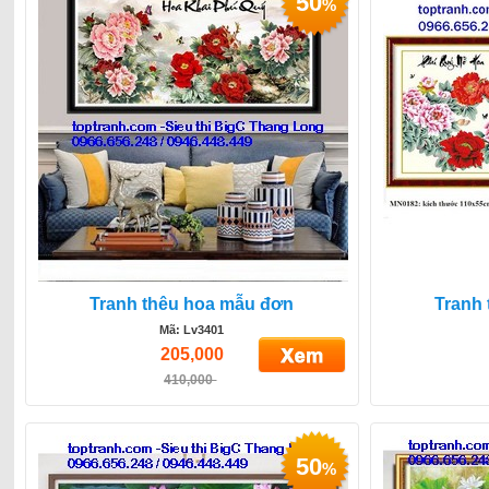
50
%
Tranh thêu hoa mẫu đơn
Tranh
Mã: Lv3401
205,000
410,000
50
%