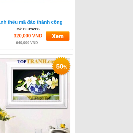
anh thêu mã đáo thành công
Mã: DLHYA935
320,000 VND
640,000 VND
50
%