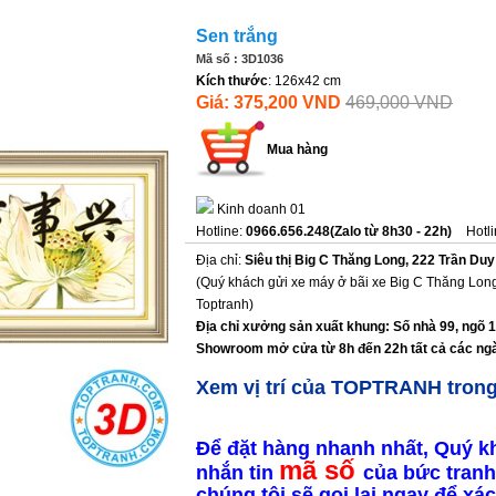
Sen trắng
Mã số : 3D1036
Kích thước
: 126x42 cm
Giá: 375,200 VND
469,000 VND
Mua hàng
Kinh doanh 01
Hotline:
0966.656.248(Zalo từ 8h30 - 22h)
Hotl
Địa chỉ:
Siêu thị Big C Thăng Long, 222 Trần Duy
(Quý khách gửi xe máy ở bãi xe Big C Thăng Long
Toptranh)
Địa chỉ xưởng sản xuất khung: Số nhà 99, ngõ 
Showroom mở cửa từ 8h đến 22h tất cả các ngà
Xem vị trí của TOPTRANH tron
Để đặt hàng nhanh nhất, Quý k
mã số
nhắn tin
của bức tranh
chúng tôi sẽ gọi lại ngay để x