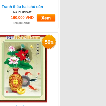
Tranh thêu hai chú cún
Mã: DLH3D077
160,000 VND
320,000 VND
50
%