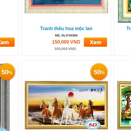
Tranh thêu hoa mộc lan
T
Mã: DLHYA958
150,000 VND
300,000 VND
50
50
%
%