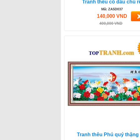
Tranh thêu cô dâu chú r
Mã: ZA5D037
140,000 VND
400,000 VND
Tranh thêu Phú quý thặng