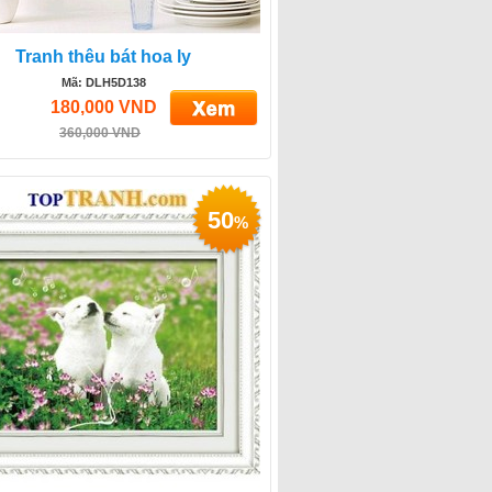
Tranh thêu bát hoa ly
Mã: DLH5D138
180,000 VND
360,000 VND
50
%