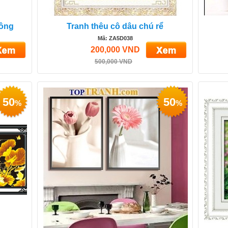
công
Tranh thêu cô dâu chú rể
Mã: ZA5D038
200,000 VND
500,000 VND
50
50
%
%