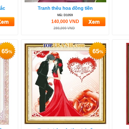
sắc
Tranh thêu hoa đồng tiền
Mã: D1059
140,000 VND
280,000 VND
65
65
%
%