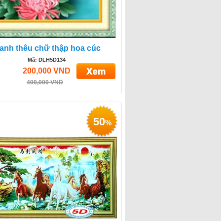
ranh thêu chữ thập hoa cúc
Mã: DLH5D134
200,000 VND
400,000 VND
50
%