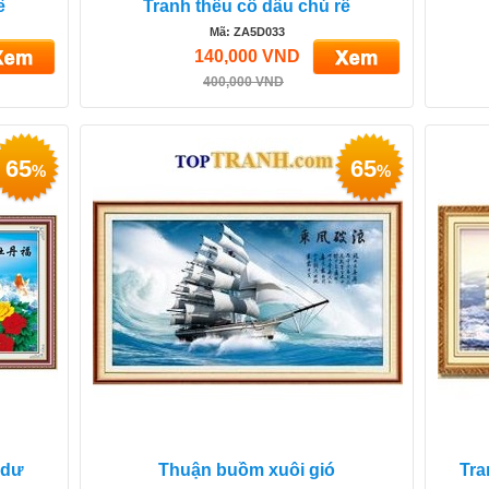
ể
Tranh thêu cô dâu chú rể
Mã: ZA5D033
140,000 VND
400,000 VND
65
65
%
%
 dư
Thuận buồm xuôi gió
Tra