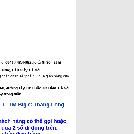
ine:
0946.448.449(Zalo từ 8h30 - 23h)
 Hưng, Cầu Giấy, Hà Nội.
 chắc chắn sẽ "phải" đi qua gian hàng của
160, đường Tây Tựu, Bắc Từ Liêm, Hà Nội
y trong tuần.
g TTTM Big C Thăng Long
hách hàng có thể gọi hoặc
 qua 2 số di động trên,
ác nhận đơn hàng.