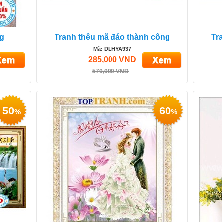
ng
Tranh thêu mã đáo thành công
Tr
Mã: DLHYA937
285,000 VND
570,000 VND
50
60
%
%