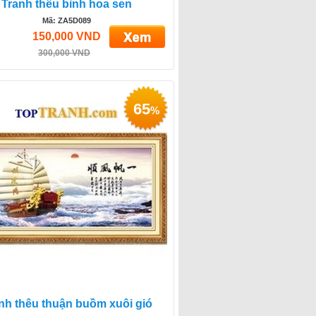
Tranh thêu bình hoa sen
Mã: ZA5D089
150,000 VND
300,000 VND
65
%
nh thêu thuận buồm xuôi gió