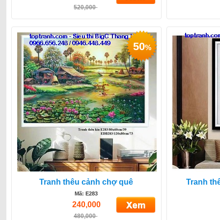
520,000
50
%
Tranh thêu cảnh chợ quê
Tranh th
Mã: E283
240,000
480,000