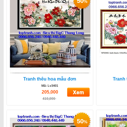
50
%
Tranh thêu hoa mẫu đơn
Tranh
Mã: Lv3401
205,000
410,000
50
%