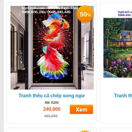
50
%
Tranh thêu cá chép song ngư
Tranh t
Mã: E200
240,000
480,000