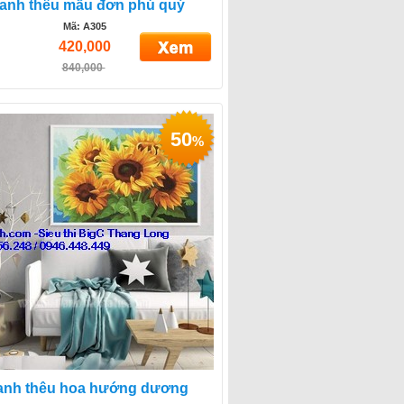
ranh thêu mẫu đơn phú quý
Mã: A305
420,000
840,000
50
%
anh thêu hoa hướng dương