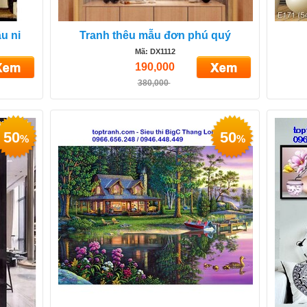
u ni
Tranh thêu mẫu đơn phú quý
Mã: DX1112
190,000
380,000
50
50
%
%