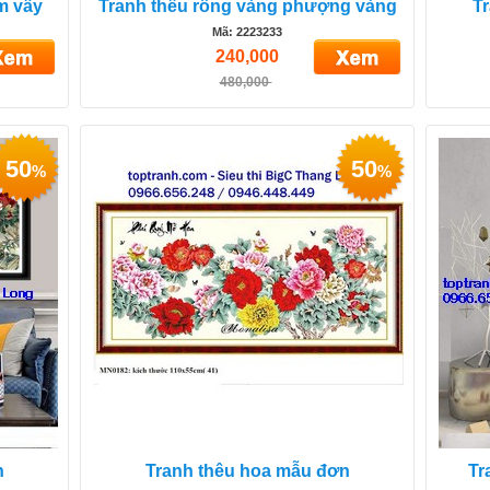
m vầy
Tranh thêu rồng vàng phượng vàng
T
Mã: 2223233
240,000
480,000
50
50
%
%
n
Tranh thêu hoa mẫu đơn
Tr