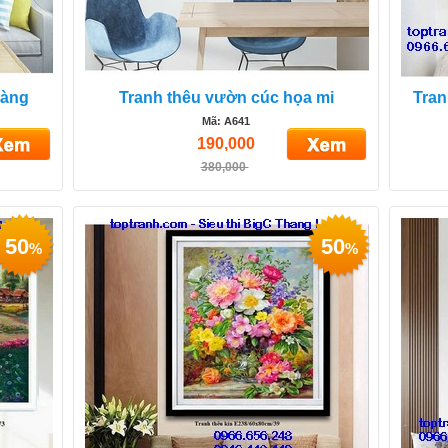
vàng
Tranh thêu vườn cúc họa mi
Tran
Mã: A641
190,000
380,000
50
50
%
%