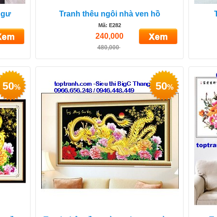
ngư
Tranh thêu ngôi nhà ven hồ
Mã: E282
240,000
480,000
50
50
%
%