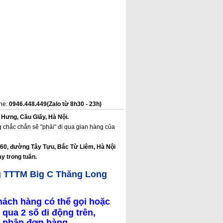
ine:
0946.448.449(Zalo từ 8h30 - 23h)
 Hưng, Cầu Giấy, Hà Nội.
 chắc chắn sẽ "phải" đi qua gian hàng của
160, đường Tây Tựu, Bắc Từ Liêm, Hà Nội
y trong tuần.
g TTTM Big C Thăng Long
hách hàng có thể gọi hoặc
 qua 2 số di động trên,
ác nhận đơn hàng.