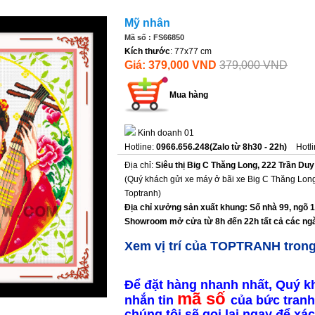
Mỹ nhân
Mã số : FS66850
Kích thước
: 77x77 cm
Giá: 379,000 VND
379,000 VND
Mua hàng
Kinh doanh 01
Hotline:
0966.656.248(Zalo từ 8h30 - 22h)
Hotl
Địa chỉ:
Siêu thị Big C Thăng Long, 222 Trần Duy
(Quý khách gửi xe máy ở bãi xe Big C Thăng Long
Toptranh)
Địa chỉ xưởng sản xuất khung: Số nhà 99, ngõ 
Showroom mở cửa từ 8h đến 22h tất cả các ngà
Xem vị trí của TOPTRANH tron
Để đặt hàng nhanh nhất, Quý k
mã số
nhắn tin
của bức tranh
chúng tôi sẽ gọi lại ngay để x