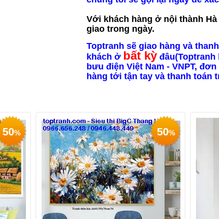
Với khách hàng ở nội thành Hà N
giao trong ngày.
Toptranh sẽ giao hàng và thanh
bất kỳ
khách ở
đâu(Toptranh 
bưu điện Việt Nam - VNPT, đơn 
hàng tới tận tay và thanh toán 
50
50
%
%