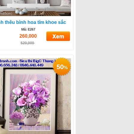
h thêu bình hoa tím khoe sắc
Mã: E267
260,000
520,000
50
%