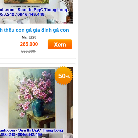
h thêu con gà gia đình gà con
Mã: E293
265,000
530,000
50
%