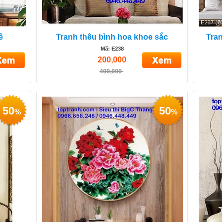
ê
Tranh thêu bình hoa khoe sắc
Tran
Mã: E238
200,000
400,000
50
50
%
%