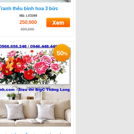
Tranh thêu bình hoa 3 bức
Mã: LV3349
250,000
500,000
50
%