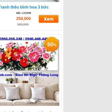
Tranh thêu bình hoa 3 bức
Mã: LV3349
250,000
500,000
50
%