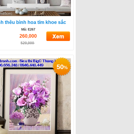
h thêu bình hoa tím khoe sắc
Mã: E267
260,000
520,000
50
%