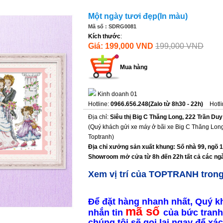
Một ngày tươi đẹp(In màu)
Mã số : SDRG0081
Kích thước
:
Giá: 199,000 VND
199,000 VND
Mua hàng
Kinh doanh 01
Hotline:
0966.656.248(Zalo từ 8h30 - 22h)
Hotl
Địa chỉ:
Siêu thị Big C Thăng Long, 222 Trần Duy
(Quý khách gửi xe máy ở bãi xe Big C Thăng Long
Toptranh)
Địa chỉ xưởng sản xuất khung: Số nhà 99, ngõ 
Showroom mở cửa từ 8h đến 22h tất cả các ngà
Xem vị trí của TOPTRANH tron
Để đặt hàng nhanh nhất, Quý k
mã số
nhắn tin
của bức tranh
chúng tôi sẽ gọi lại ngay để x