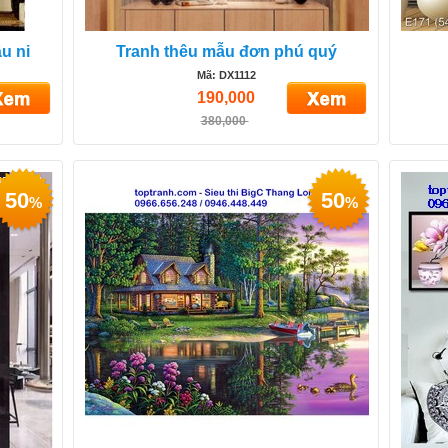
u ni
Tranh thêu mẫu đơn phú quý
Mã: DX1112
190,000
380,000
50
50
%
%