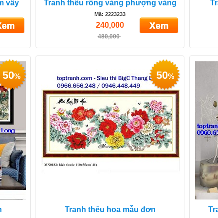
m vầy
Tranh thêu rồng vàng phượng vàng
T
Mã: 2223233
240,000
480,000
50
50
%
%
n
Tranh thêu hoa mẫu đơn
Tr