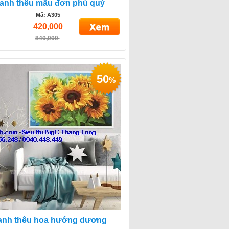
ranh thêu mẫu đơn phú quý
Mã: A305
420,000
840,000
50
%
anh thêu hoa hướng dương