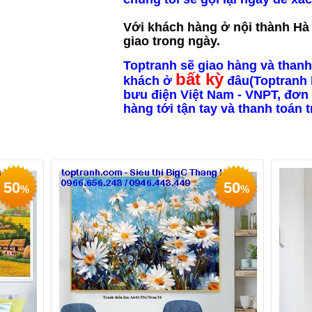
Với khách hàng ở nội thành Hà N
giao trong ngày.
Toptranh sẽ giao hàng và thanh
bất kỳ
khách ở
đâu(Toptranh 
bưu điện Việt Nam - VNPT, đơn 
hàng tới tận tay và thanh toán 
50
50
%
%