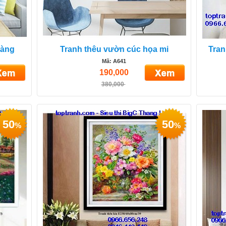
vàng
Tranh thêu vườn cúc họa mi
Tran
Mã: A641
190,000
380,000
50
50
%
%