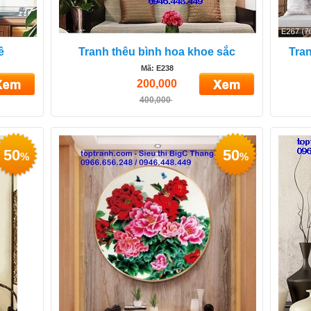
ê
Tranh thêu bình hoa khoe sắc
Tran
Mã: E238
200,000
400,000
50
50
%
%