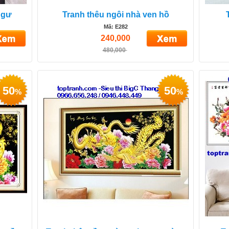
ngư
Tranh thêu ngôi nhà ven hồ
Mã: E282
240,000
480,000
50
50
%
%