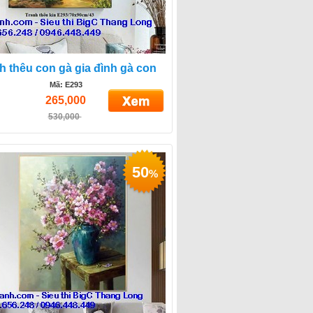
h thêu con gà gia đình gà con
Mã: E293
265,000
530,000
50
%