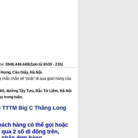
ine:
0946.448.449(Zalo từ 8h30 - 23h)
 Hưng, Cầu Giấy, Hà Nội.
 chắc chắn sẽ "phải" đi qua gian hàng của
160, đường Tây Tựu, Bắc Từ Liêm, Hà Nội
y trong tuần.
g TTTM Big C Thăng Long
hách hàng có thể gọi hoặc
 qua 2 số di động trên,
ác nhận đơn hàng.