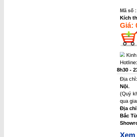
Mã số :
Kích t
Giá:
Kinh
Hotline
8h30 - 2
Địa chỉ
Nội.
(Quý kh
qua gia
Địa ch
Bắc Từ
Showro
Xem 