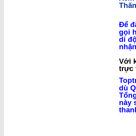
Thăn
Để đ
gọi 
di đ
nhận
Với 
trực 
Topt
dù Q
Tổng
này 
than