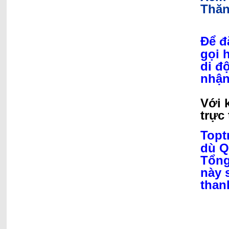
Thăn
Để đ
gọi 
di đ
nhận
Với 
trực 
Topt
dù Q
Tổng
này 
than