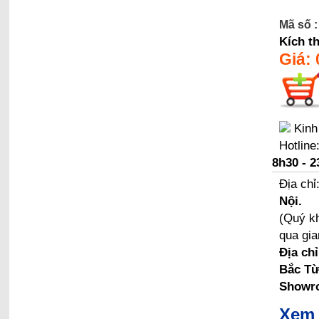
Mã số :
Kích t
Giá:
Kinh
Hotline
8h30 - 2
Địa chỉ
Nội.
(Quý kh
qua gia
Địa ch
Bắc Từ
Showro
Xem 