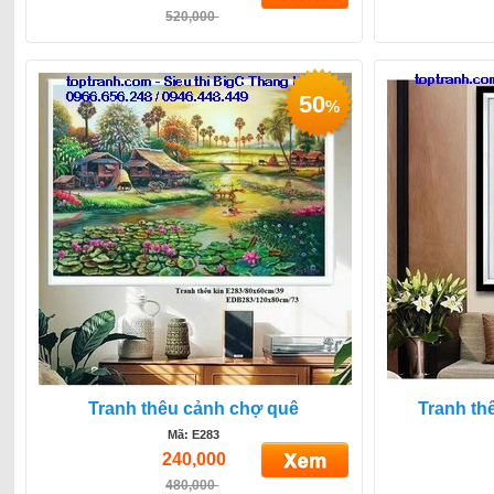
520,000
50
%
Tranh thêu cảnh chợ quê
Tranh th
Mã: E283
240,000
480,000