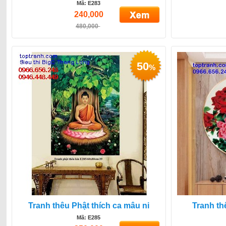
Mã: E283
240,000
480,000
50
%
Tranh thêu Phật thích ca mâu ni
Tranh t
Mã: E285