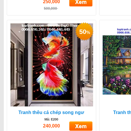
250,000
500,000
50
%
Tranh thêu cá chép song ngư
Tranh t
Mã: E200
240,000