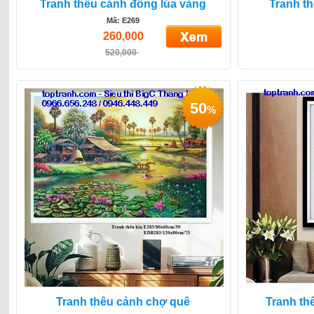
Tranh thêu cánh đồng lúa vàng
Tranh t
Mã: E269
260,000
520,000
50
%
Tranh thêu cảnh chợ quê
Tranh th