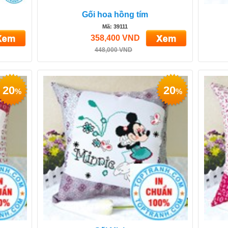
Gối hoa hồng tím
Mã: 39111
358,400 VND
448,000 VND
20
20
%
%