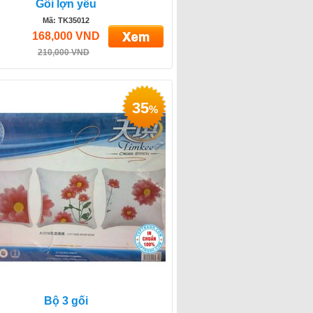
Gối lợn yêu
Mã: TK35012
168,000 VND
210,000 VND
35
%
Bộ 3 gối