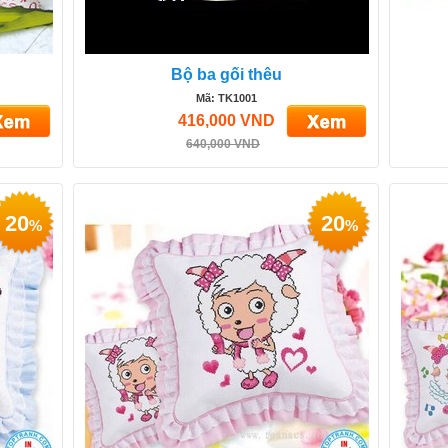
Bộ ba gối thêu
Mã: TK1001
416,000 VND
640,000 VND
20
20
%
%