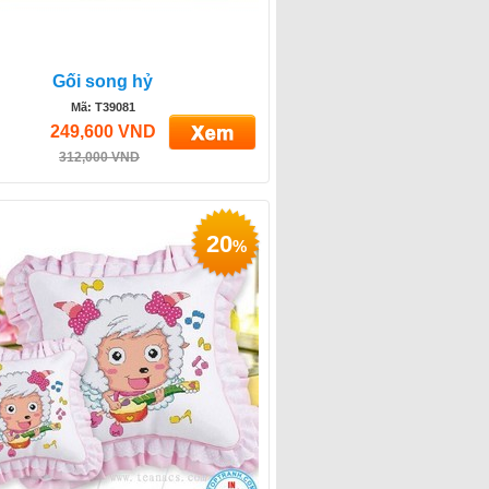
Gối song hỷ
Mã: T39081
249,600 VND
312,000 VND
20
%