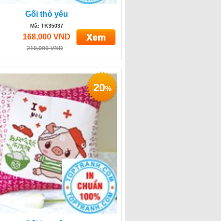
Gối thỏ yêu
Mã: TK35037
168,000 VND
210,000 VND
20
%