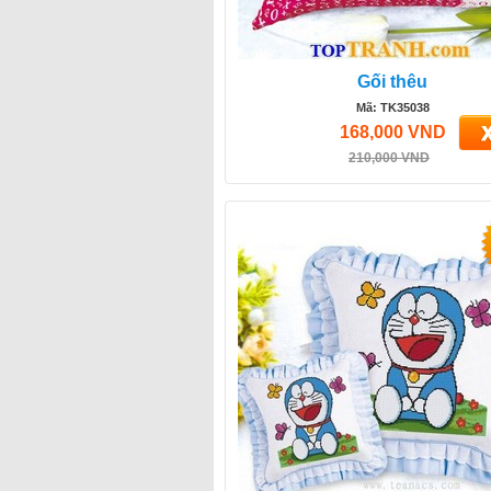
Gối thêu
Mã: TK35038
168,000 VND
210,000 VND