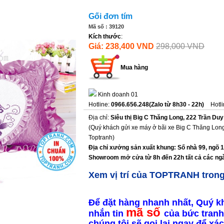
Gối đơn tím
Mã số : 39120
Kích thước
:
Giá: 238,400 VND
298,000 VND
Mua hàng
Kinh doanh 01
Hotline:
0966.656.248(Zalo từ 8h30 - 22h)
Hotl
Địa chỉ:
Siêu thị Big C Thăng Long, 222 Trần Duy
(Quý khách gửi xe máy ở bãi xe Big C Thăng Long
Toptranh)
Địa chỉ xưởng sản xuất khung: Số nhà 99, ngõ 
Showroom mở cửa từ 8h đến 22h tất cả các ngà
Xem vị trí của TOPTRANH tron
Để đặt hàng nhanh nhất, Quý k
mã số
nhắn tin
của bức tranh
chúng tôi sẽ gọi lại ngay để x