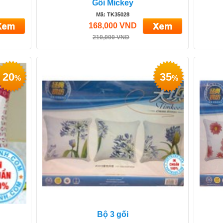
Gối Mickey
Mã: TK35028
168,000 VND
210,000 VND
20
35
%
%
Bộ 3 gối