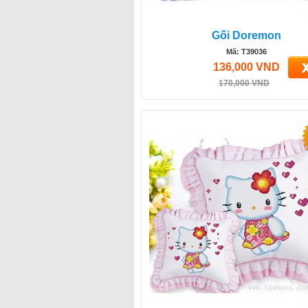
Gối Doremon
Mã: T39036
136,000 VND
170,000 VND