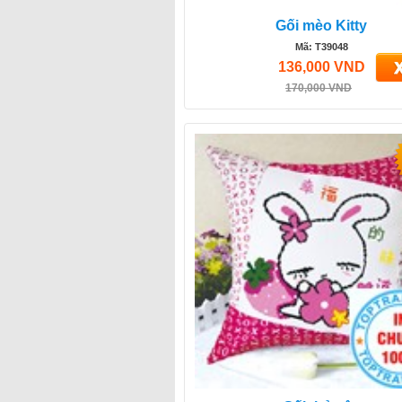
Gối mèo Kitty
Mã: T39048
136,000 VND
170,000 VND