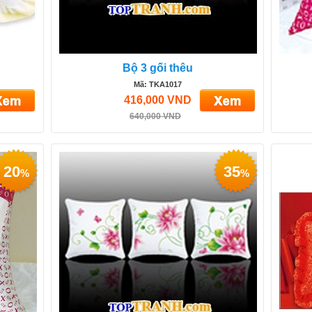
Bộ 3 gối thêu
Mã: TKA1017
416,000 VND
640,000 VND
20
35
%
%