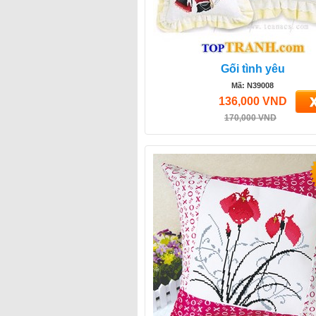
Gối tình yêu
Mã: N39008
136,000 VND
170,000 VND