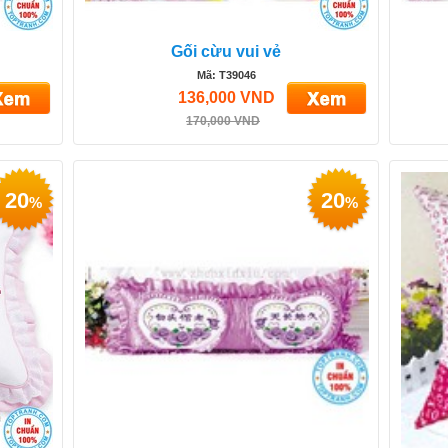
Gối cừu vui vẻ
Mã: T39046
136,000 VND
170,000 VND
20
20
%
%