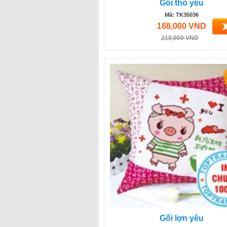
Gối thỏ yêu
Mã: TK35036
168,000 VND
210,000 VND
Gối lợn yêu