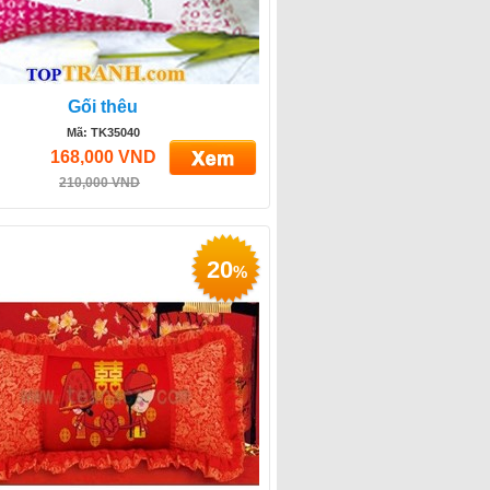
Gối thêu
Mã: TK35040
168,000 VND
210,000 VND
20
%