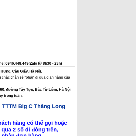
ine:
0946.448.449(Zalo từ 8h30 - 23h)
 Hưng, Cầu Giấy, Hà Nội.
 chắc chắn sẽ "phải" đi qua gian hàng của
160, đường Tây Tựu, Bắc Từ Liêm, Hà Nội
y trong tuần.
g TTTM Big C Thăng Long
hách hàng có thể gọi hoặc
 qua 2 số di động trên,
ác nhận đơn hàng.