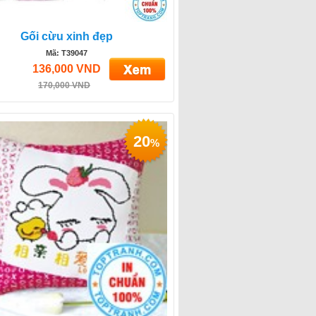
Gối cừu xinh đẹp
Mã: T39047
136,000 VND
170,000 VND
20
%