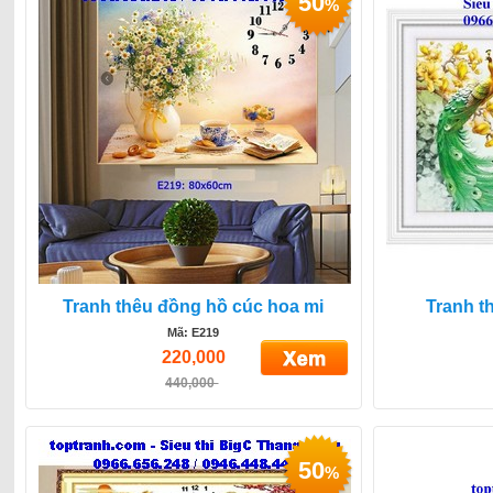
50
%
Tranh thêu đồng hồ cúc hoa mi
Tranh t
Mã: E219
220,000
440,000
50
%