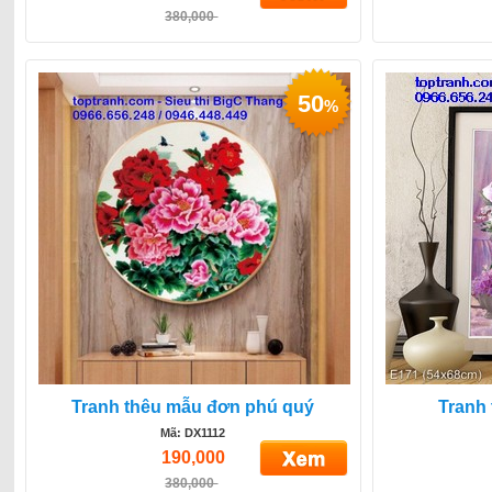
380,000
50
%
Tranh thêu mẫu đơn phú quý
Tranh 
Mã: DX1112
190,000
380,000