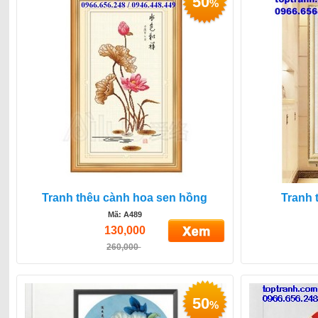
50
%
Tranh thêu cành hoa sen hồng
Tranh 
Mã: A489
130,000
260,000
50
%