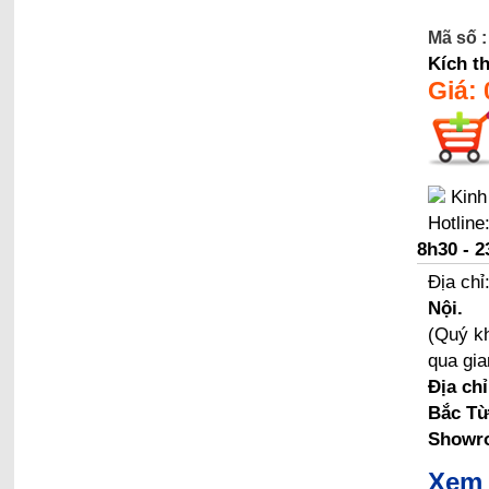
Mã số :
Kích t
Giá:
Kinh
Hotline
8h30 - 2
Địa chỉ
Nội.
(Quý kh
qua gia
Địa ch
Bắc Từ
Showro
Xem 