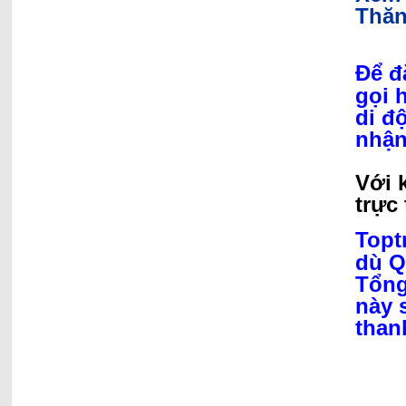
Thăn
Để đ
gọi 
di đ
nhận
Với 
trực 
Topt
dù Q
Tổng
này 
than