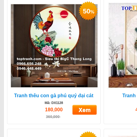
50
%
Tranh thêu con gà phú quý đại cát
Tranh 
Mã: DX1128
180,000
360,000