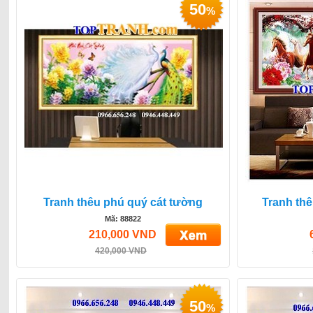
50
%
Tranh thêu phú quý cát tường
Tranh th
Mã: 88822
210,000 VND
420,000 VND
50
%