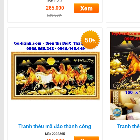
Mã: E293
265,000
530,000
50
%
Tranh thêu mã đáo thành công
Tranh th
Mã: 2222365