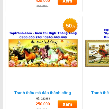
425,000
850,000
50
%
Tranh thêu mã đáo thành công
Tranh th
Mã: 222953
250,000