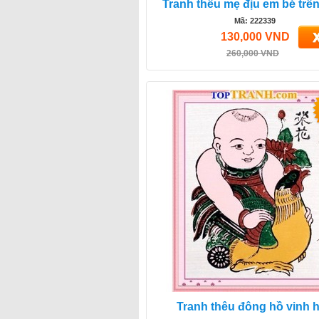
Tranh thêu mẹ địu em bé trê
Mã: 222339
130,000 VND
260,000 VND
Tranh thêu đông hồ vinh 