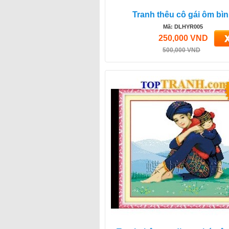
Tranh thêu cô gái ôm bì
Mã: DLHYR005
250,000 VND
500,000 VND