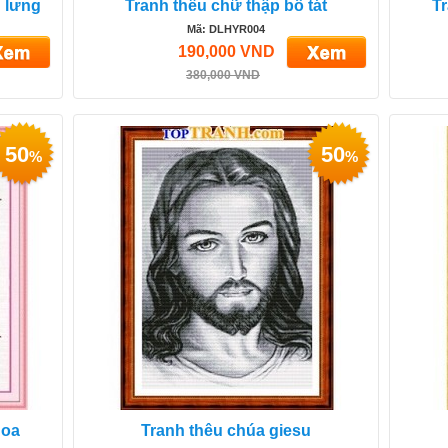
n lưng
Tranh thêu chữ thập bồ tát
Tr
Mã: DLHYR004
190,000 VND
380,000 VND
50
50
%
%
hoa
Tranh thêu chúa giesu