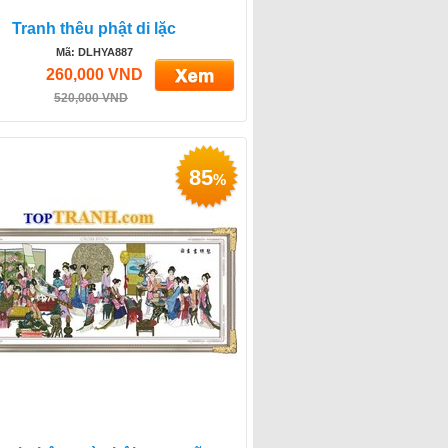
Tranh thêu phật di lặc
Mã: DLHYA887
260,000 VND
520,000 VND
85
%