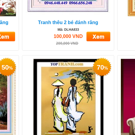
răng
Tranh thêu 2 bé đánh răng
Mã: DLHA833
100,000 VND
200,000 VND
50
70
%
%