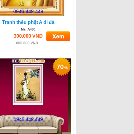
Tranh thêu phật A di đà
Mã: A480
300,000 VND
600,000 VND
70
%