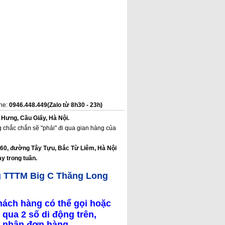
ine:
0946.448.449(Zalo từ 8h30 - 23h)
 Hưng, Cầu Giấy, Hà Nội.
 chắc chắn sẽ "phải" đi qua gian hàng của
160, đường Tây Tựu, Bắc Từ Liêm, Hà Nội
y trong tuần.
g TTTM Big C Thăng Long
hách hàng có thể gọi hoặc
 qua 2 số di động trên,
ác nhận đơn hàng.