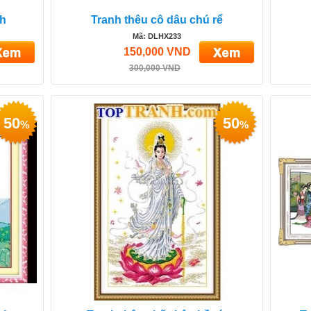
nh
Tranh thêu cô dâu chú rể
Mã: DLHX233
150,000 VND
300,000 VND
50
50
%
%