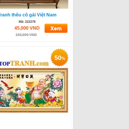
ranh thêu cô gái Việt Nam
Mã: 222278
45,000 VND
150,000 VND
50
%