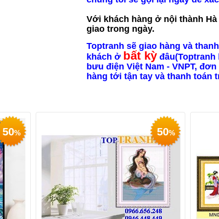
Với khách hàng ở nội thành Hà N
giao trong ngày.
Toptranh sẽ giao hàng và thanh
bất kỳ
khách ở
đâu(Toptranh 
bưu điện Việt Nam - VNPT, đơn 
hàng tới tận tay và thanh toán 
50
50
%
%