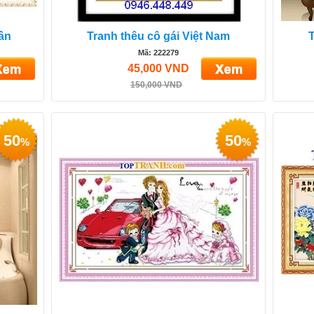
hần
Tranh thêu cô gái Việt Nam
T
Mã: 222279
45,000 VND
150,000 VND
50
50
%
%