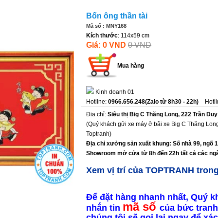
Bốn ông thần tài
Mã số : MNY168
Kích thước
: 114x59 cm
Giá: 0 VND
0 VND
Mua hàng
Kinh doanh 01
Hotline:
0966.656.248(Zalo từ 8h30 - 22h)
Hotl
Địa chỉ:
Siêu thị Big C Thăng Long, 222 Trần Duy
(Quý khách gửi xe máy ở bãi xe Big C Thăng Long
Toptranh)
Địa chỉ xưởng sản xuất khung: Số nhà 99, ngõ 
Showroom mở cửa từ 8h đến 22h tất cả các ngà
Xem vị trí của TOPTRANH tron
Để đặt hàng nhanh nhất, Quý k
mã số
nhắn tin
của bức tranh
chúng tôi sẽ gọi lại ngay để x