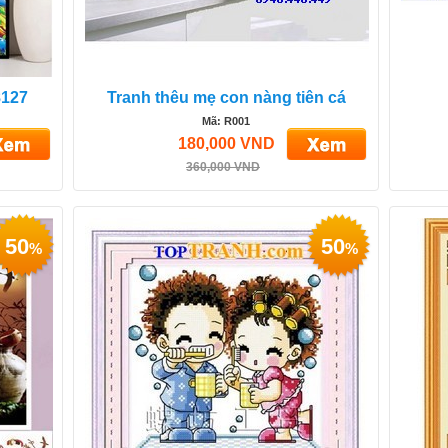
8127
Tranh thêu mẹ con nàng tiên cá
Mã: R001
180,000 VND
360,000 VND
50
50
%
%