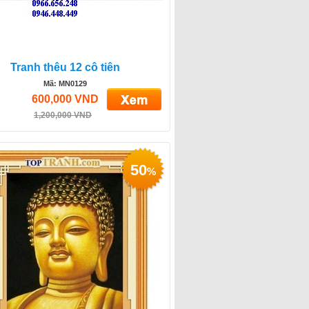
Tranh thêu 12 cô tiên
Mã: MN0129
600,000 VND
1,200,000 VND
50
%