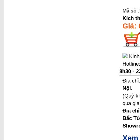
Mã số :
Kích t
Giá:
Kinh
Hotline
8h30 - 2
Địa chỉ
Nội.
(Quý kh
qua gia
Địa ch
Bắc Từ
Showro
Xem 