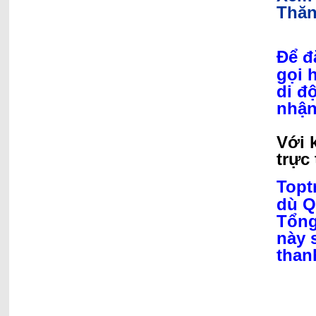
Thăn
Để đ
gọi 
di đ
nhận
Với 
trực 
Topt
dù Q
Tổng
này 
than