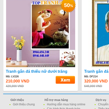
50
%
Tranh gắn đá thiếu nữ dưới trăng
Tranh gắn đá
Mã: LV226
Mã: DF214
210,000 VND
320,000 VND
420,000 VND
640,000 VND
Giới thiệu
Hỗ trợ mua hàng
Dịch vụ
Giới thiệu chung
Hướng dẫn mua hàng online
Chuyển 
Các hình thức thanh toán
Thêu tr